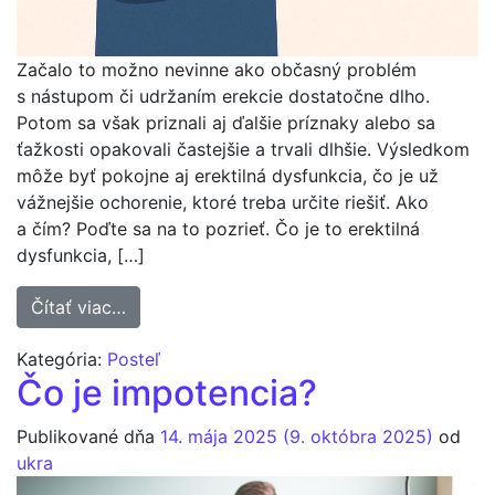
Začalo to možno nevinne ako občasný problém
s nástupom či udržaním erekcie dostatočne dlho.
Potom sa však priznali aj ďalšie príznaky alebo sa
ťažkosti opakovali častejšie a trvali dlhšie. Výsledkom
môže byť pokojne aj erektilná dysfunkcia, čo je už
vážnejšie ochorenie, ktoré treba určite riešiť. Ako
a čím? Poďte sa na to pozrieť. Čo je to erektilná
dysfunkcia, […]
from Erektilná dysfunkcia, čo to je, ako a p
Čítať viac…
Kategória:
Posteľ
Čo je impotencia?
Publikované dňa
14. mája 2025
(9. októbra 2025)
od
ukra