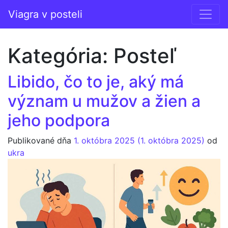
Prejsť na obsah
Viagra v posteli
Hlavná navigácia
Kategória:
Posteľ
Libido, čo to je, aký má
význam u mužov a žien a
jeho podpora
Publikované dňa
1. októbra 2025
(1. októbra 2025)
od
ukra