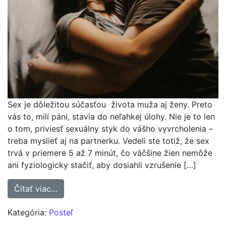
Sex je dôležitou súčasťou života muža aj ženy. Preto
vás to, milí páni, stavia do neľahkej úlohy. Nie je to len
o tom, priviesť sexuálny styk do vášho vyvrcholenia –
treba myslieť aj na partnerku. Vedeli ste totiž, že sex
trvá v priemere 5 až 7 minút, čo väčšine žien nemôže
ani fyziologicky stačiť, aby dosiahli vzrušenie […]
from Výdrž v posteli – zlepšite si ju vďaka 
Čítať viac…
Kategória:
Posteľ