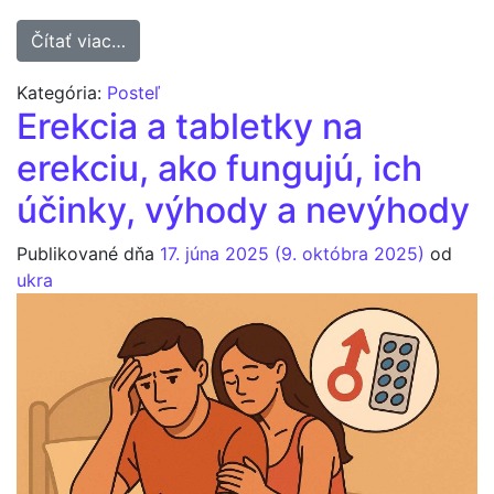
from Libido, čo to je, aký má význam u muž
Čítať viac…
Kategória:
Posteľ
Erekcia a tabletky na
erekciu, ako fungujú, ich
účinky, výhody a nevýhody
Publikované dňa
17. júna 2025
(9. októbra 2025)
od
ukra