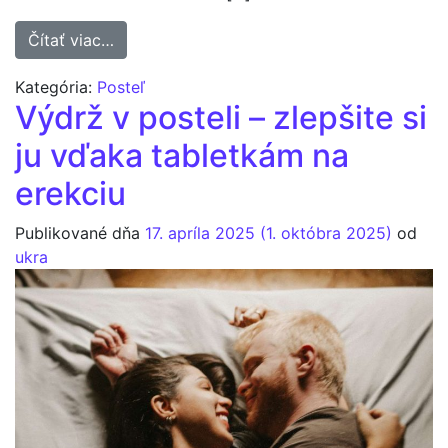
from Čo je impotencia?
Čítať viac…
Kategória:
Posteľ
Výdrž v posteli – zlepšite si
ju vďaka tabletkám na
erekciu
Publikované dňa
17. apríla 2025
(1. októbra 2025)
od
ukra