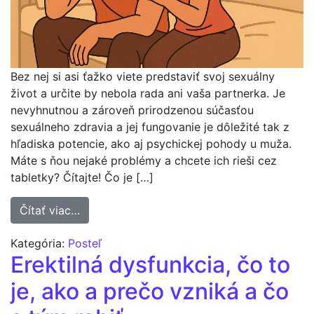
Bez nej si asi ťažko viete predstaviť svoj sexuálny
život a určite by nebola rada ani vaša partnerka. Je
nevyhnutnou a zároveň prirodzenou súčasťou
sexuálneho zdravia a jej fungovanie je dôležité tak z
hľadiska potencie, ako aj psychickej pohody u muža.
Máte s ňou nejaké problémy a chcete ich rieši cez
tabletky? Čítajte! Čo je […]
from Erekcia a tabletky na erekciu, ako fun
Čítať viac…
Kategória:
Posteľ
Erektilná dysfunkcia, čo to
je, ako a prečo vzniká a čo