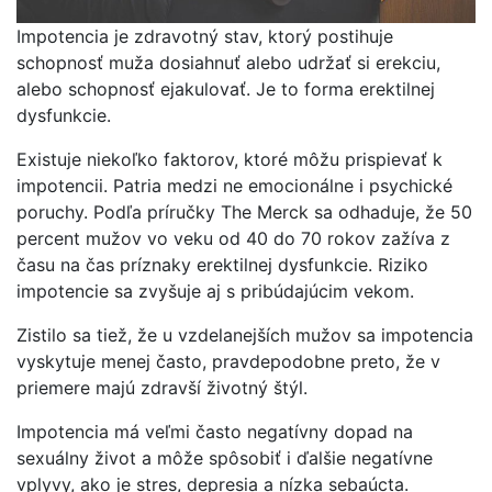
Impotencia je zdravotný stav, ktorý postihuje
schopnosť muža dosiahnuť alebo udržať si erekciu,
alebo schopnosť ejakulovať. Je to forma erektilnej
dysfunkcie.
Existuje niekoľko faktorov, ktoré môžu prispievať k
impotencii. Patria medzi ne emocionálne i psychické
poruchy. Podľa príručky The Merck sa odhaduje, že 50
percent mužov vo veku od 40 do 70 rokov zažíva z
času na čas príznaky erektilnej dysfunkcie. Riziko
impotencie sa zvyšuje aj s pribúdajúcim vekom.
Zistilo sa tiež, že u vzdelanejších mužov sa impotencia
vyskytuje menej často, pravdepodobne preto, že v
priemere majú zdravší životný štýl.
Impotencia má veľmi často negatívny dopad na
sexuálny život a môže spôsobiť i ďalšie negatívne
vplyvy, ako je stres, depresia a nízka sebaúcta.