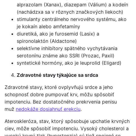
alprazolam (Xanax), diazepam (Válium) a kodeín
(nachádzxa sa v rôznych značkových liekoch)
stimulanty centrálneho nervového systému, ako
je kokaín alebo amfetamíny
diuretiká, ako je furosemid (Lasix) a
spironolaktón (Aldactone)
selektívne inhibítory spätného vychytávania
serotonínu známe ako SSRI (Prozac, Paxil)
syntetické hormóny, ako je leuprolid (Eligard)
Zdravotné stavy týkajúce sa srdca
Zdravotné stavy, ktoré ovplyvňujú srdce a jeho
schopnosť dobre pumpovať krv, môžu spôsobiť
impotenciu. Bez dostatočného prekrvenia penisu
muž
nedokáže dosiahnuť erekciu
.
Ateroskleróza, stav, ktorý spôsobuje upchatie krvných
ciev, môže spôsobiť impotenciu. Vysoký cholesterol a
vysoký krvný tlak (hypertenzia) sú tiež spojené so