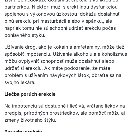
partnerkou. Niektorí muži s erektilnou dysfunkciou
spojenou s výkonovou úzkosťou dokážu dosiahnuť
plnú erekciu pri masturbácii alebo v spánku,, ale
napriek tomu nie sú schopní udržať erekciu počas
pohlavného styku.
Užívanie drog, ako je kokaín a amfetamíny, môže tiež
spôsobiť impotenciu. Užívanie alkoholu a alkoholizmus
môžu ovplyvniť schopnosť muža dosiahnuť alebo
udržať si erekciu. Ak máte podozrenie, že máte
problém s užívaním návykových látok, obráťte sa na
svojho lekára.
Liečba porúch erekcie
Na impotenciu sú dostupné i liečivá, vrátane liekov na
predpis, prírodných prostriedkov, ale pomôcť môžu aj
zmeny životného štýlu.
Poruchy erekcie