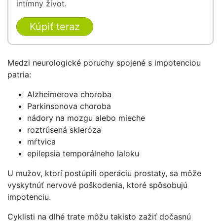
intímny život.
Kúpiť teraz
Medzi neurologické poruchy spojené s impotenciou
patria:
Alzheimerova choroba
Parkinsonova choroba
nádory na mozgu alebo mieche
roztrúsená skleróza
mŕtvica
epilepsia temporálneho laloku
U mužov, ktorí postúpili operáciu prostaty, sa môže
vyskytnúť nervové poškodenia, ktoré spôsobujú
impotenciu.
Cyklisti na dlhé trate môžu takisto zažiť dočasnú