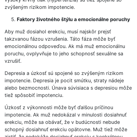
zvýšeným rizikom impotencie.
Faktory životného štýlu a emocionálne poruchy
Aby muž dosiahol erekciu, musí najskôr prejsť
takzvanou fázou vzrušenia. Táto fáza môže byť
emocionálnou odpoveďou. Ak má muž emocionálnu
poruchu, ovplyvňuje to jeho schopnosť sexuálne sa
vzrušiť.
Depresia a úzkosť sú spojené so zvýšeným rizikom
impotencie. Depresia je pocit smútku, straty nádeje
alebo bezmocnosti. Únava súvisiaca s depresiou môže
tiež spôsobiť impotenciu.
Úzkosť z výkonnosti môže byť ďalšou príčinou
impotencie. Ak muž nedokázal v minulosti dosiahnuť
erekciu, môže sa obávať, že v budúcnosti nebude
schopný dosiahnuť erekciu opätovne. Muž tiež môže
zistiť, že nedokáže dosiahnuť erekciu s konkrétnou