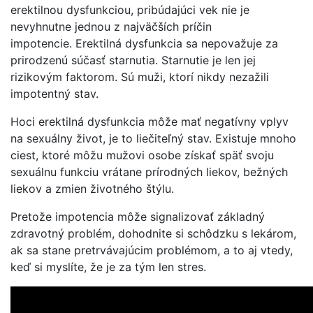
erektilnou dysfunkciou, pribúdajúci vek nie je
nevyhnutne jednou z najväčších príčin
impotencie. Erektilná dysfunkcia sa nepovažuje za
prirodzenú súčasť starnutia. Starnutie je len jej
rizikovým faktorom. Sú muži, ktorí nikdy nezažili
impotentný stav.
Hoci erektilná dysfunkcia môže mať negatívny vplyv
na sexuálny život, je to liečiteľný stav. Existuje mnoho
ciest, ktoré môžu mužovi osobe získať späť svoju
sexuálnu funkciu vrátane prírodných liekov, bežných
liekov a zmien životného štýlu.
Pretože impotencia môže signalizovať základný
zdravotný problém, dohodnite si schôdzku s lekárom,
ak sa stane pretrvávajúcim problémom, a to aj vtedy,
keď si myslíte, že je za tým len stres.