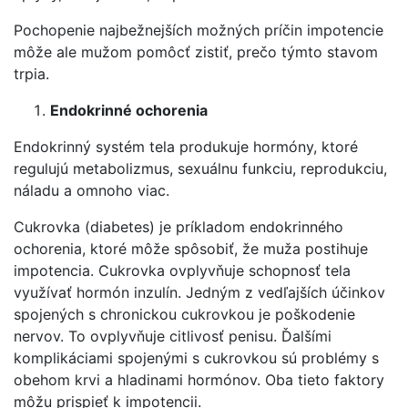
Pochopenie najbežnejších možných príčin impotencie
môže ale mužom pomôcť zistiť, prečo týmto stavom
trpia.
Endokrinné ochorenia
Endokrinný systém tela produkuje hormóny, ktoré
regulujú metabolizmus, sexuálnu funkciu, reprodukciu,
náladu a omnoho viac.
Cukrovka (diabetes) je príkladom endokrinného
ochorenia, ktoré môže spôsobiť, že muža postihuje
impotencia. Cukrovka ovplyvňuje schopnosť tela
využívať hormón inzulín. Jedným z vedľajších účinkov
spojených s chronickou cukrovkou je poškodenie
nervov. To ovplyvňuje citlivosť penisu. Ďalšími
komplikáciami spojenými s cukrovkou sú problémy s
obehom krvi a hladinami hormónov. Oba tieto faktory
môžu prispieť k impotencii.