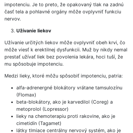
impotenciu. Je to preto, že opakovaný tlak na zadnú
časť tela a pohlavné orgány môže ovplyvniť funkciu
nervov.
Užívanie liekov
Užívanie určitých liekov môže ovplyvniť obeh krvi, čo
môže viesť k erektilnej dysfunkcii. Muž by nikdy nemal
prestať užívať liek bez povolenia lekára, hoci tuší, že
mu spôsobuje impotenciu.
Medzi lieky, ktoré môžu spôsobiť impotenciu, patria:
alfa-adrenergné blokátory vrátane tamsulozínu
(Flomax)
beta-blokátory, ako je karvedilol (Coreg) a
metoprolol (Lopressor)
lieky na chemoterapiu proti rakovine, ako je
cimetidín (Tagamet)
látky tlmiace centrálny nervový systém, ako je