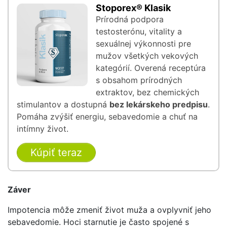
Stoporex® Klasik
Prírodná podpora
testosterónu, vitality a
sexuálnej výkonnosti pre
mužov všetkých vekových
kategórií. Overená receptúra
s obsahom prírodných
extraktov, bez chemických
stimulantov a dostupná
bez lekárskeho predpisu
.
Pomáha zvýšiť energiu, sebavedomie a chuť na
intímny život.
Kúpiť teraz
Záver
Impotencia môže zmeniť život muža a ovplyvniť jeho
sebavedomie. Hoci starnutie je často spojené s