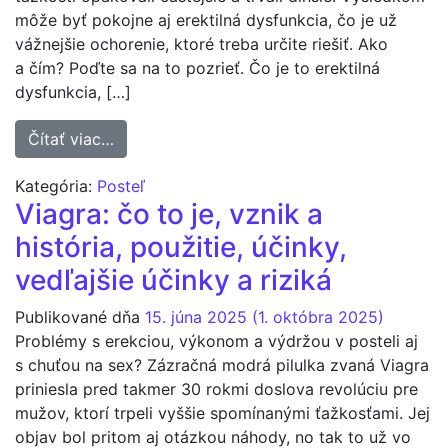
môže byť pokojne aj erektilná dysfunkcia, čo je už
vážnejšie ochorenie, ktoré treba určite riešiť. Ako
a čím? Poďte sa na to pozrieť. Čo je to erektilná
dysfunkcia, […]
from Erektilná dysfunkcia, čo to je, ako a p
Čítať viac…
Kategória:
Posteľ
Viagra: čo to je, vznik a
história, použitie, účinky,
vedľajšie účinky a riziká
Publikované dňa
15. júna 2025
(1. októbra 2025)
Problémy s erekciou, výkonom a výdržou v posteli aj
s chuťou na sex? Zázračná modrá pilulka zvaná Viagra
priniesla pred takmer 30 rokmi doslova revolúciu pre
mužov, ktorí trpeli vyššie spomínanými ťažkosťami. Jej
objav bol pritom aj otázkou náhody, no tak to už vo