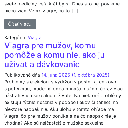
svete medicíny veľa krát býva. Dnes si o nej povieme
niečo viac. Vznik Viagry, čo to […]
from Viagra: čo to je, vznik a história, použit
Čítať viac…
Kategória:
Viagra
Viagra pre mužov, komu
pomôže a komu nie, ako ju
užívať a dávkovanie
Publikované dňa
14. júna 2025
(1. októbra 2025)
Problémy s erekciou, s výdržou v posteli aj celkovo
s potenciou, moderná doba prináša mužom čoraz viac
nástrah v ich sexuálnom živote. Na niektoré problémy
existujú rýchle riešenia v podobe liekov či tabliet, na
niektoré naopak nie. Akú úlohu v tomto ohľade má
Viagra, čo pre mužov ponúka a na čo naopak nie je
vhodná? Aké sú najčastejšie mužské sexuálne