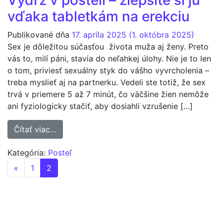
Výdrž v posteli – zlepšite si ju
vďaka tabletkám na erekciu
Publikované dňa
17. apríla 2025
(1. októbra 2025)
Sex je dôležitou súčasťou života muža aj ženy. Preto
vás to, milí páni, stavia do neľahkej úlohy. Nie je to len
o tom, priviesť sexuálny styk do vášho vyvrcholenia –
treba myslieť aj na partnerku. Vedeli ste totiž, že sex
trvá v priemere 5 až 7 minút, čo väčšine žien nemôže
ani fyziologicky stačiť, aby dosiahli vzrušenie […]
from Výdrž v posteli – zlepšite si ju vďaka 
Čítať viac…
Kategória:
Posteľ
Navigácia v článkoch
«
1
2