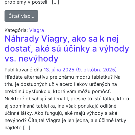
problémy v posteli […]
from Viagra pre mužov, komu pomôže a komu
Čítať viac…
Kategória:
Viagra
Náhrady Viagry, ako sa k nej
dostať, aké sú účinky a výhody
vs. nevýhody
Publikované dňa
13. júna 2025
(9. októbra 2025)
Hľadáte alternatívu pre známu modrú tabletku? Na
trhu je dostupných už viacero liekov určených na
erektilnú dysfunkciu, ktoré vám môžu pomôcť.
Niektoré obsahujú sildenafil, presne tú istú látku, ktorú
aj spomínaná tabletka, iné však ponúkajú odlišné
účinné látky. Ako fungujú, aké majú výhody a aké
nevýhod? Čítajte! Viagra je len jedna, ale účinné látky
nájdete […]