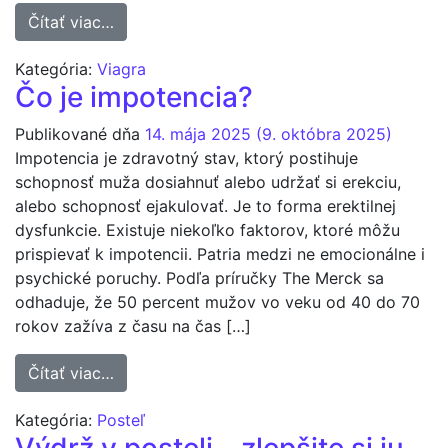
from Náhrady Viagry, ako sa k nej dostať, 
Čítať viac…
Kategória:
Viagra
Čo je impotencia?
Publikované dňa
14. mája 2025
(9. októbra 2025)
Impotencia je zdravotný stav, ktorý postihuje
schopnosť muža dosiahnuť alebo udržať si erekciu,
alebo schopnosť ejakulovať. Je to forma erektilnej
dysfunkcie. Existuje niekoľko faktorov, ktoré môžu
prispievať k impotencii. Patria medzi ne emocionálne i
psychické poruchy. Podľa príručky The Merck sa
odhaduje, že 50 percent mužov vo veku od 40 do 70
rokov zažíva z času na čas […]
from Čo je impotencia?
Čítať viac…
Kategória:
Posteľ